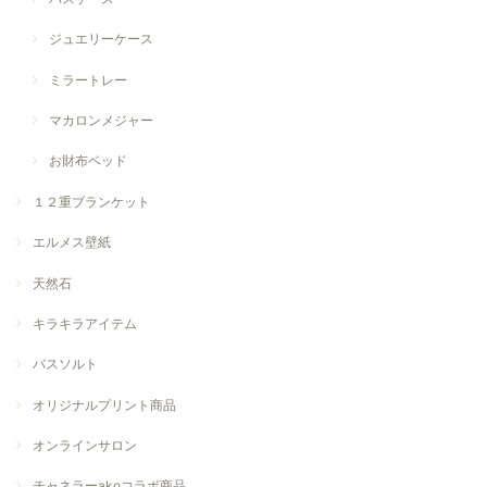
ジュエリーケース
ミラートレー
マカロンメジャー
お財布ベッド
１２重ブランケット
エルメス壁紙
天然石
キラキラアイテム
バスソルト
オリジナルプリント商品
オンラインサロン
チャネラーakoコラボ商品