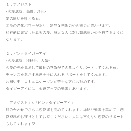
１．アメジスト
-恋愛成就、高貴、浄化-
愛の願いを叶える石。
水晶の浄化パワーがあり、冷静な判断力や直観力が備わります。
精神的に充実した真実の愛。身近な人に対し慈悲深い心を持てるように
なります。
２．ピンクタイガーアイ
-恋愛成就、積極性、人気-
恋愛の先を見通して最良の判断ができるようサポートしてくれる石。
チャンスを逃さず幸運を手に入れるサポートをしてくれます。
片思い中、コミュニケーソンが苦手な方にお勧めです。
タイガーアイには、金運アップの効果もあります。
「アメジスト」×「ピンクタイガーアイ」
組み合わせでさらに恋愛運を高めてくれます。縁結び効果を高めて、恋
愛成就のお守りとしてお持ちください。人には言えない恋愛のサポート
もしてくれます♡