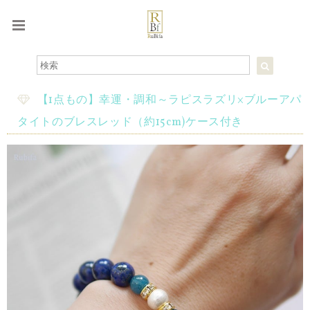
【1点もの】幸運・調和～ラピスラズリ×ブルーアパ
タイトのブレスレッド（約15cm)ケース付き