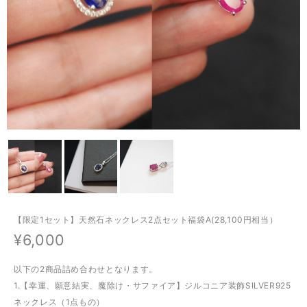
【限定1セット】天然石ネックレス2点セット福袋A(28,100円相当）
¥6,000
以下の2商品詰め合わせとなります。
1.【幸運、願意結実、魔除け・サファイア】ジルコニア装飾SILVER925
ネックレス（1点もの）